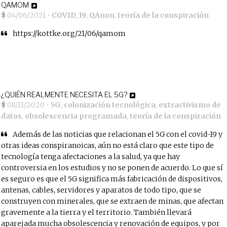
QAMOM
04/06/2021
•
COVID_19
,
QAnon
,
teoría de la conspiración
https://kottke.org/21/06/qamom
¿QUIÉN REALMENTE NECESITA EL 5G?
08/11/2020
•
5G
,
colonización tecnológica
,
extractivismo de
datos
,
obsolescencia programada
,
teoría de la conspiración
Además de las noticias que relacionan el 5G con el covid-19 y
otras ideas conspiranoicas, aún no está claro que este tipo de
tecnología tenga afectaciones a la salud, ya que hay
controversia en los estudios y no se ponen de acuerdo. Lo que sí
es seguro es que el 5G significa más fabricación de dispositivos,
antenas, cables, servidores y aparatos de todo tipo, que se
construyen con minerales, que se extraen de minas, que afectan
gravemente a la tierra y el territorio. También llevará
aparejada mucha obsolescencia y renovación de equipos, y por