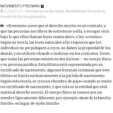
MOVIMIENTO FREEMAN
12/10/2020
•
Freemen on the land
,
Movimiento Freeman
,
teoría de la conspiración
«Freemen» creen que el derecho escrito es un contrato, y
que las personas son libres de someterse a ella, o escoger vivir
bajo lo que ellos llaman leyes «naturales», o ley «común».
Según su teoría, las leyes naturales sólo requieren que los
individuos no perjudiquen a otros, no dañen la propiedad de los
demás, y no utilicen «fraude o malicia» en los contratos. Dicen
que todas las personas existen en dos formas: – su cuerpo físico
y su persona jurídica. Esta última está representada por su
certificado de nacimiento, algunos freeman reclaman que este
último se limita exclusivamente a la partida de nacimiento.
Según esta teoría, se crea un «hombre de paja» cuando se emite
un certificado de nacimiento, y que esta es la entidad que está
sujeta al derecho escrito. El cuerpo físico se conoce por un
nombre ligeramente diferente, por ejemplo «Juan de la familia
Smith», en lugar de «John Smith».