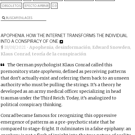
OBSOLETOS
EFECTO AIRBNB
D3
BUSCAR ENLACES
APOPHENIA. HOW THE INTERNET TRANSFORMS THE INDIVIDUAL
INTO A CONSPIRACY OF ONE
18/08/2021
•
Apophenia
,
desinformación
,
Edward Snowden
,
Klaus Conrad
,
teoría de la conspiración
The German psychologist
Klaus Conrad
called this
premonitory state
apophenia
, defined as perceiving patterns
that don’t actually exist and referring them back to an unseen
authority who must be pulling the strings. It’s a theory he
developed as an army medical officer specializing in head
traumas under the Third Reich. Today, it’s analogized to
political conspiracy thinking.
Conrad became famous for recognizing this oppressive
emergence of patterns as a pre-psychotic state that he
compared to stage-fright. It culminates in a false epiphany: an