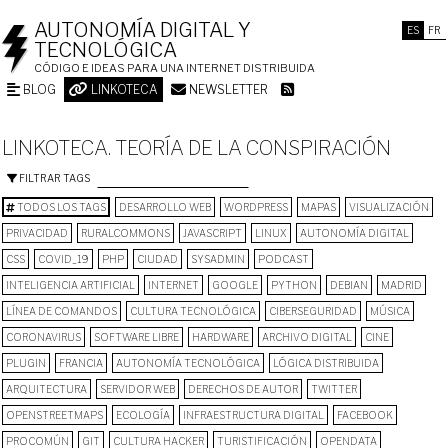
AUTONOMÍA DIGITAL Y
ES
FR
TECNOLÓGICA
CÓDIGO E IDEAS PARA UNA INTERNET DISTRIBUIDA
BLOG
LINKOTECA
NEWSLETTER
LINKOTECA. TEORÍA DE LA CONSPIRACIÓN
FILTRAR TAGS
TODOS LOS TAGS
DESARROLLO WEB
WORDPRESS
MAPAS
VISUALIZACIÓN
PRIVACIDAD
RURALCOMMONS
JAVASCRIPT
LINUX
AUTONOMÍA DIGITAL
CSS
COVID_19
PHP
CIUDAD
SYSADMIN
PODCAST
INTELIGENCIA ARTIFICIAL
INTERNET
GOOGLE
PYTHON
DEBIAN
MADRID
LÍNEA DE COMANDOS
CULTURA TECNOLÓGICA
CIBERSEGURIDAD
MÚSICA
CORONAVIRUS
SOFTWARE LIBRE
HARDWARE
ARCHIVO DIGITAL
CINE
PLUGIN
FRANCIA
AUTONOMÍA TECNOLÓGICA
LÓGICA DISTRIBUIDA
ARQUITECTURA
SERVIDOR WEB
DERECHOS DE AUTOR
TWITTER
OPENSTREETMAPS
ECOLOGÍA
INFRAESTRUCTURA DIGITAL
FACEBOOK
PROCOMÚN
GIT
CULTURA HACKER
TURISTIFICACIÓN
OPENDATA