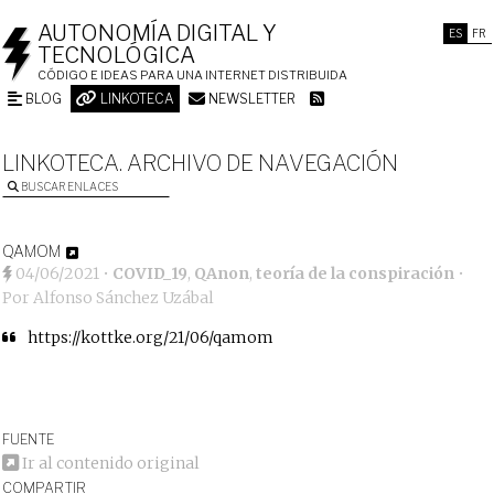
AUTONOMÍA DIGITAL Y
ES
FR
TECNOLÓGICA
CÓDIGO E IDEAS PARA UNA INTERNET DISTRIBUIDA
BLOG
LINKOTECA
NEWSLETTER
LINKOTECA. ARCHIVO DE NAVEGACIÓN
BUSCAR ENLACES
QAMOM
04/06/2021
•
COVID_19
,
QAnon
,
teoría de la conspiración
•
Por
Alfonso Sánchez Uzábal
https://kottke.org/21/06/qamom
FUENTE
Ir al contenido original
COMPARTIR