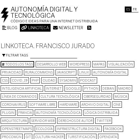
AUTONOMÍA DIGITAL Y
ES
FR
TECNOLÓGICA
CÓDIGO E IDEAS PARA UNA INTERNET DISTRIBUIDA
BLOG
LINKOTECA
NEWSLETTER
LINKOTECA. FRANCISCO JURADO
FILTRAR TAGS
TODOS LOS TAGS
DESARROLLO WEB
WORDPRESS
MAPAS
VISUALIZACIÓN
PRIVACIDAD
RURALCOMMONS
JAVASCRIPT
LINUX
AUTONOMÍA DIGITAL
CSS
COVID_19
PHP
CIUDAD
SYSADMIN
PODCAST
INTELIGENCIA ARTIFICIAL
INTERNET
GOOGLE
PYTHON
DEBIAN
MADRID
LÍNEA DE COMANDOS
CULTURA TECNOLÓGICA
CIBERSEGURIDAD
MÚSICA
CORONAVIRUS
SOFTWARE LIBRE
HARDWARE
ARCHIVO DIGITAL
CINE
PLUGIN
FRANCIA
AUTONOMÍA TECNOLÓGICA
LÓGICA DISTRIBUIDA
ARQUITECTURA
SERVIDOR WEB
DERECHOS DE AUTOR
TWITTER
OPENSTREETMAPS
ECOLOGÍA
INFRAESTRUCTURA DIGITAL
FACEBOOK
PROCOMÚN
GIT
CULTURA HACKER
TURISTIFICACIÓN
OPENDATA