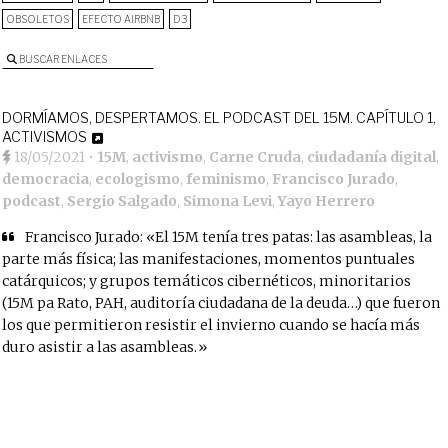
OBSOLETOS
EFECTO AIRBNB
D3
BUSCAR ENLACES
DORMÍAMOS, DESPERTAMOS. EL PODCAST DEL 15M. CAPÍTULO 1,
ACTIVISMOS
18/05/2021
•
15M
,
activismo
,
Carne Cruda
,
ciudadanía digital
,
democracia
,
ecologismo
,
feminismo
,
Francisco Jurado
,
podcast
,
Sergio Salgado
,
Simona Levi
,
Yayo Herrero
Francisco Jurado: «El 15M tenía tres patas: las asambleas, la
parte más física; las manifestaciones, momentos puntuales
catárquicos; y grupos temáticos cibernéticos, minoritarios
(15M pa Rato, PAH, auditoría ciudadana de la deuda…) que fueron
los que permitieron resistir el invierno cuando se hacía más
duro asistir a las asambleas.»