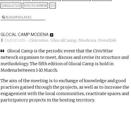
OBSOLETOS
EFECTO AIRBNB
D3
BUSCAR ENLACES
GLOCAL CAMP MODENA
26/03/2019
•
Civicwise
,
GlocalCamp
,
Modena
,
Ovestlab
Glocal Camp is the periodic event that the CivicWise
network organises to meet, discuss and revise its structure and
methodology. The fifth edition of Glocal Camp is hold in
Modena between 1-10 March.
The aim of the meeting is to exchange of knowledge and good
practices gained through the projects, as well as to increase the
engagement with the local communities, reactivate spaces and
participatory projects in the hosting territory.