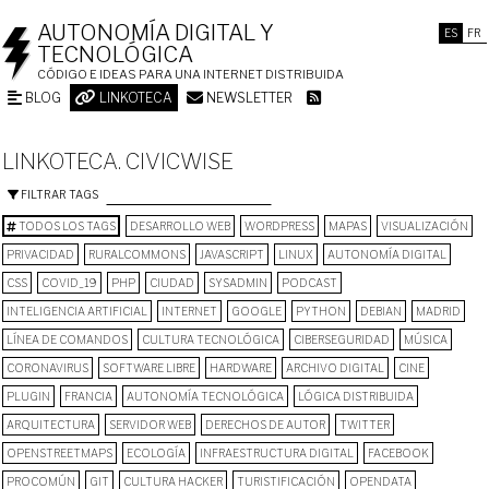
AUTONOMÍA DIGITAL Y
ES
FR
TECNOLÓGICA
CÓDIGO E IDEAS PARA UNA INTERNET DISTRIBUIDA
BLOG
LINKOTECA
NEWSLETTER
LINKOTECA. CIVICWISE
FILTRAR TAGS
TODOS LOS TAGS
DESARROLLO WEB
WORDPRESS
MAPAS
VISUALIZACIÓN
PRIVACIDAD
RURALCOMMONS
JAVASCRIPT
LINUX
AUTONOMÍA DIGITAL
CSS
COVID_19
PHP
CIUDAD
SYSADMIN
PODCAST
INTELIGENCIA ARTIFICIAL
INTERNET
GOOGLE
PYTHON
DEBIAN
MADRID
LÍNEA DE COMANDOS
CULTURA TECNOLÓGICA
CIBERSEGURIDAD
MÚSICA
CORONAVIRUS
SOFTWARE LIBRE
HARDWARE
ARCHIVO DIGITAL
CINE
PLUGIN
FRANCIA
AUTONOMÍA TECNOLÓGICA
LÓGICA DISTRIBUIDA
ARQUITECTURA
SERVIDOR WEB
DERECHOS DE AUTOR
TWITTER
OPENSTREETMAPS
ECOLOGÍA
INFRAESTRUCTURA DIGITAL
FACEBOOK
PROCOMÚN
GIT
CULTURA HACKER
TURISTIFICACIÓN
OPENDATA