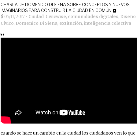
CHARLA DE DOMENICO DI SIENA SOBRE CONCEPTOS Y NUEVOS
IMAGINARIOS PARA CONSTRUIR LA CIUDAD EN COMÚN
07/11/2017
•
Ciudad
,
Civicwise
,
comunidades digitales
,
Diseño
Cívico
,
Domenico Di Siena
,
extitución
,
inteligencia colectiva
cuando se hace un cambio en la ciudad los ciudadanos ven lo que