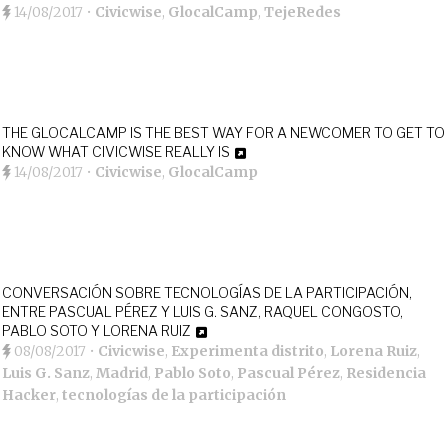
14/08/2017
•
Civicwise
,
GlocalCamp
,
TejeRedes
THE GLOCALCAMP IS THE BEST WAY FOR A NEWCOMER TO GET TO
KNOW WHAT CIVICWISE REALLY IS
14/08/2017
•
Civicwise
,
GlocalCamp
CONVERSACIÓN SOBRE TECNOLOGÍAS DE LA PARTICIPACIÓN,
ENTRE PASCUAL PÉREZ Y LUIS G. SANZ, RAQUEL CONGOSTO,
PABLO SOTO Y LORENA RUIZ
08/08/2017
•
Civicwise
,
Experimenta distrito
,
Lorena Ruiz
,
Luis G. Sanz
,
Madrid
,
Pablo Soto
,
Pascual Pérez
,
Residencia
Hacker
,
tecnologías de la participación