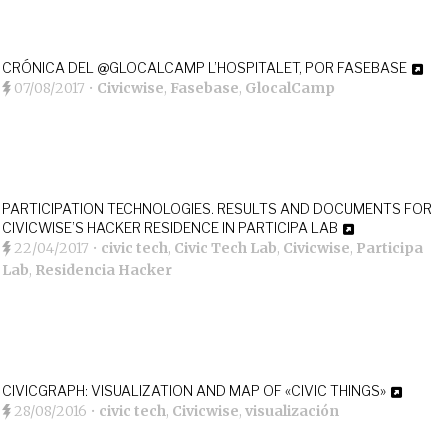
CRÓNICA DEL @GLOCALCAMP L’HOSPITALET, POR FASEBASE
07/08/2017
•
Civicwise
,
Fasebase
,
GlocalCamp
PARTICIPATION TECHNOLOGIES. RESULTS AND DOCUMENTS FOR
CIVICWISE’S HACKER RESIDENCE IN PARTICIPA LAB
22/04/2017
•
civic tech
,
Civic Tech Lab
,
Civicwise
,
Participa
Lab
,
Residencia Hacker
CIVICGRAPH: VISUALIZATION AND MAP OF «CIVIC THINGS»
28/08/2016
•
civic tech
,
Civicwise
,
visualización