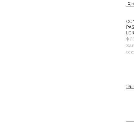
B
CON
PAS
LOR
0
Sa
tec
1 EN