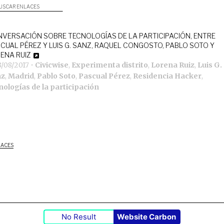
USCAR ENLACES
VERSACIÓN SOBRE TECNOLOGÍAS DE LA PARTICIPACIÓN, ENTRE
CUAL PÉREZ Y LUIS G. SANZ, RAQUEL CONGOSTO, PABLO SOTO Y
ENA RUIZ
8/08/2017
•
Civicwise
,
Experimenta distrito
,
Lorena Ruiz
,
Luis G.
nz
,
Madrid
,
Pablo Soto
,
Pascual Pérez
,
Residencia Hacker
,
nologías de la participación
LACES
No Result
Website Carbon