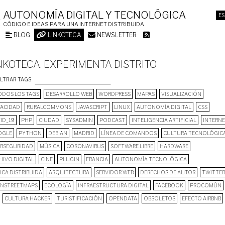
AUTONOMÍA DIGITAL Y TECNOLÓGICA
ES
CÓDIGO E IDEAS PARA UNA INTERNET DISTRIBUIDA
BLOG
LINKOTECA
NEWSLETTER
NKOTECA. EXPERIMENTA DISTRITO
ILTRAR TAGS
DOS LOS TAGS
DESARROLLO WEB
WORDPRESS
MAPAS
VISUALIZACIÓN
VACIDAD
RURALCOMMONS
JAVASCRIPT
LINUX
AUTONOMÍA DIGITAL
CSS
ID_19
PHP
CIUDAD
SYSADMIN
PODCAST
INTELIGENCIA ARTIFICIAL
INTERN
OGLE
PYTHON
DEBIAN
MADRID
LÍNEA DE COMANDOS
CULTURA TECNOLÓGIC
ERSEGURIDAD
MÚSICA
CORONAVIRUS
SOFTWARE LIBRE
HARDWARE
HIVO DIGITAL
CINE
PLUGIN
FRANCIA
AUTONOMÍA TECNOLÓGICA
ICA DISTRIBUIDA
ARQUITECTURA
SERVIDOR WEB
DERECHOS DE AUTOR
TWITTER
NSTREETMAPS
ECOLOGÍA
INFRAESTRUCTURA DIGITAL
FACEBOOK
PROCOMÚN
CULTURA HACKER
TURISTIFICACIÓN
OPENDATA
OBSOLETOS
EFECTO AIRBNB