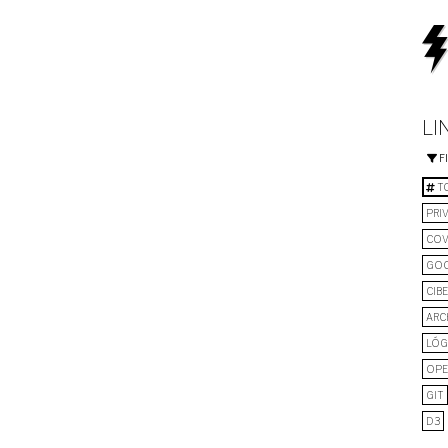
LI
F
TO
PRI
COV
GO
CIB
ARC
LÓG
OPE
GIT
D3