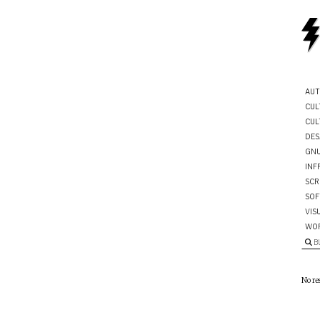
AUT
CUL
CUL
DES
GNU
INF
SCR
SOF
VIS
WO
B
No re