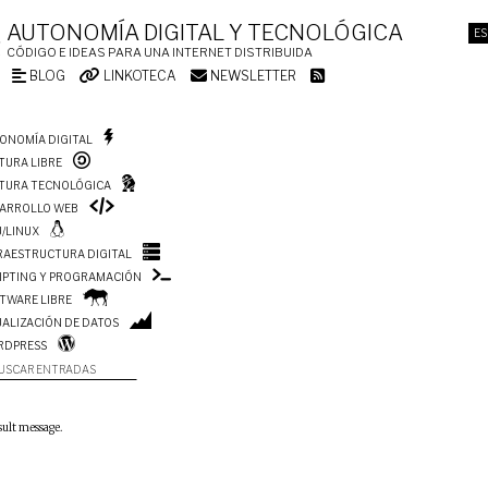
AUTONOMÍA DIGITAL Y TECNOLÓGICA
ES
CÓDIGO E IDEAS PARA UNA INTERNET DISTRIBUIDA
BLOG
LINKOTECA
NEWSLETTER
ONOMÍA DIGITAL
TURA LIBRE
TURA TECNOLÓGICA
ARROLLO WEB
/LINUX
RAESTRUCTURA DIGITAL
IPTING Y PROGRAMACIÓN
TWARE LIBRE
UALIZACIÓN DE DATOS
RDPRESS
USCAR ENTRADAS
sult message.