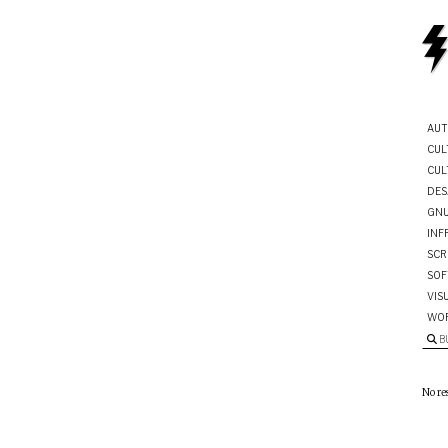
AUT
CUL
CUL
DES
GNU
INF
SCR
SOF
VIS
WO
B
No re