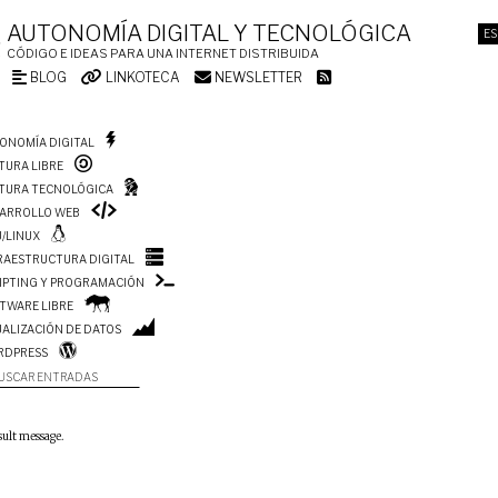
AUTONOMÍA DIGITAL Y TECNOLÓGICA
ES
CÓDIGO E IDEAS PARA UNA INTERNET DISTRIBUIDA
BLOG
LINKOTECA
NEWSLETTER
ONOMÍA DIGITAL
TURA LIBRE
TURA TECNOLÓGICA
ARROLLO WEB
/LINUX
RAESTRUCTURA DIGITAL
IPTING Y PROGRAMACIÓN
TWARE LIBRE
UALIZACIÓN DE DATOS
RDPRESS
USCAR ENTRADAS
sult message.