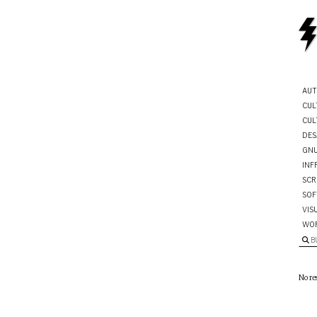
AUT
CUL
CUL
DES
GNU
INF
SCR
SOF
VIS
WO
B
No re