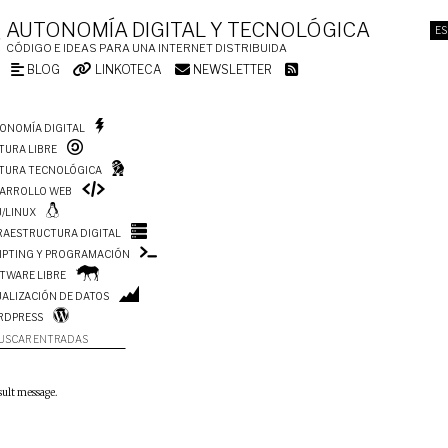
AUTONOMÍA DIGITAL Y TECNOLÓGICA
ES
CÓDIGO E IDEAS PARA UNA INTERNET DISTRIBUIDA
BLOG
LINKOTECA
NEWSLETTER
ONOMÍA DIGITAL
TURA LIBRE
TURA TECNOLÓGICA
ARROLLO WEB
/LINUX
RAESTRUCTURA DIGITAL
IPTING Y PROGRAMACIÓN
TWARE LIBRE
UALIZACIÓN DE DATOS
RDPRESS
USCAR ENTRADAS
sult message.