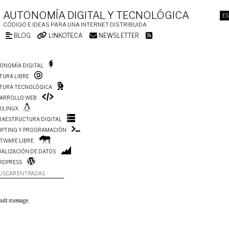
AUTONOMÍA DIGITAL Y TECNOLÓGICA
ES
CÓDIGO E IDEAS PARA UNA INTERNET DISTRIBUIDA
BLOG
LINKOTECA
NEWSLETTER
ONOMÍA DIGITAL
TURA LIBRE
TURA TECNOLÓGICA
ARROLLO WEB
/LINUX
RAESTRUCTURA DIGITAL
IPTING Y PROGRAMACIÓN
TWARE LIBRE
UALIZACIÓN DE DATOS
RDPRESS
USCAR ENTRADAS
sult message.