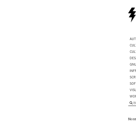
AUT
CUL
CUL
DES
GNU
INF
SCR
SOF
VIS
WO
B
No re