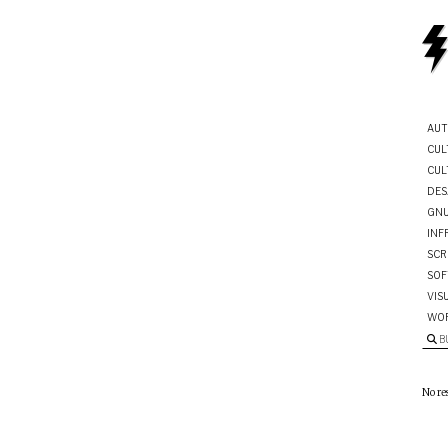
AUT
CUL
CUL
DES
GNU
INF
SCR
SOF
VIS
WO
B
No re