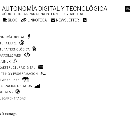
AUTONOMÍA DIGITAL Y TECNOLÓGICA
ES
CÓDIGO E IDEAS PARA UNA INTERNET DISTRIBUIDA
BLOG
LINKOTECA
NEWSLETTER
ONOMÍA DIGITAL
TURA LIBRE
TURA TECNOLÓGICA
ARROLLO WEB
/LINUX
RAESTRUCTURA DIGITAL
IPTING Y PROGRAMACIÓN
TWARE LIBRE
UALIZACIÓN DE DATOS
RDPRESS
USCAR ENTRADAS
sult message.