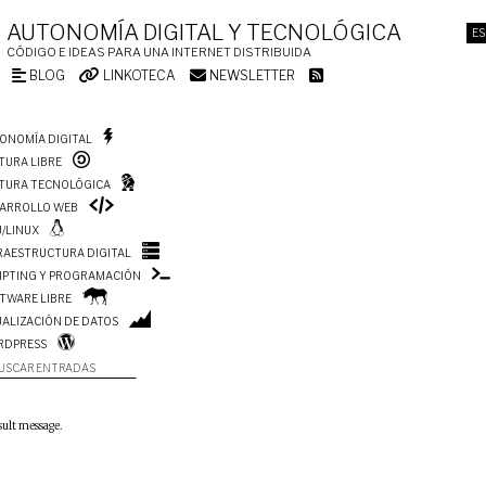
AUTONOMÍA DIGITAL Y TECNOLÓGICA
ES
CÓDIGO E IDEAS PARA UNA INTERNET DISTRIBUIDA
BLOG
LINKOTECA
NEWSLETTER
ONOMÍA DIGITAL
TURA LIBRE
TURA TECNOLÓGICA
ARROLLO WEB
/LINUX
RAESTRUCTURA DIGITAL
IPTING Y PROGRAMACIÓN
TWARE LIBRE
UALIZACIÓN DE DATOS
RDPRESS
USCAR ENTRADAS
sult message.