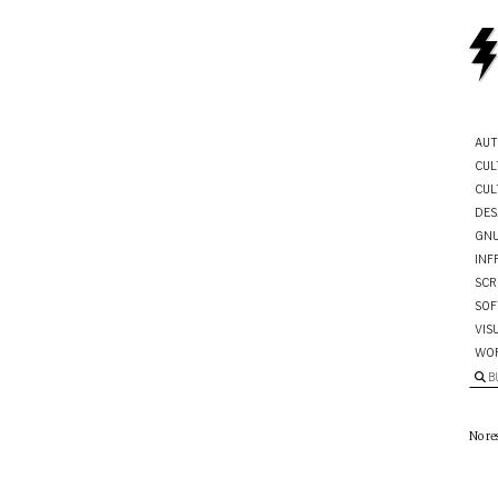
AUT
CUL
CUL
DES
GNU
INF
SCR
SOF
VIS
WO
B
No re