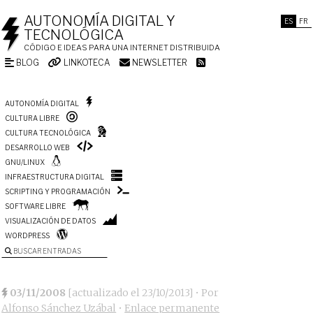
AUTONOMÍA DIGITAL Y
ES
FR
TECNOLÓGICA
CÓDIGO E IDEAS PARA UNA INTERNET DISTRIBUIDA
BLOG
LINKOTECA
NEWSLETTER
AUTONOMÍA DIGITAL
CULTURA LIBRE
CULTURA TECNOLÓGICA
DESARROLLO WEB
GNU/LINUX
INFRAESTRUCTURA DIGITAL
SCRIPTING Y PROGRAMACIÓN
SOFTWARE LIBRE
VISUALIZACIÓN DE DATOS
WORDPRESS
BUSCAR ENTRADAS
03/11/2008
[actualizado el
23/10/2013
]
• Por
Alfonso Sánchez Uzábal
•
Enlace permanente