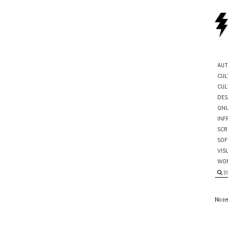
AUT
CUL
CUL
DES
GNU
INF
SCR
SOF
VIS
WO
B
No re