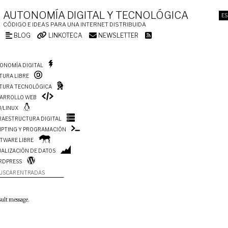
AUTONOMÍA DIGITAL Y TECNOLÓGICA
ES
CÓDIGO E IDEAS PARA UNA INTERNET DISTRIBUIDA
BLOG
LINKOTECA
NEWSLETTER
ONOMÍA DIGITAL
TURA LIBRE
TURA TECNOLÓGICA
ARROLLO WEB
/LINUX
RAESTRUCTURA DIGITAL
IPTING Y PROGRAMACIÓN
TWARE LIBRE
UALIZACIÓN DE DATOS
RDPRESS
USCAR ENTRADAS
sult message.