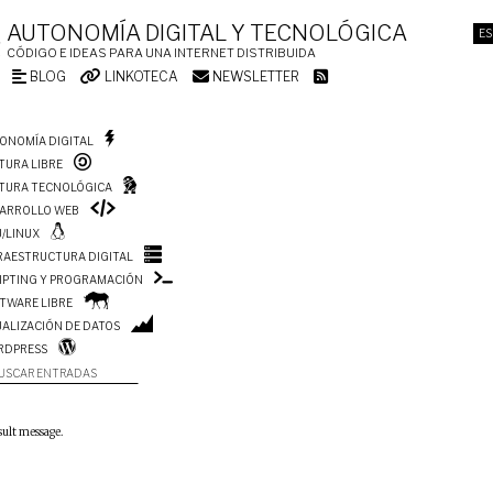
AUTONOMÍA DIGITAL Y TECNOLÓGICA
ES
CÓDIGO E IDEAS PARA UNA INTERNET DISTRIBUIDA
BLOG
LINKOTECA
NEWSLETTER
ONOMÍA DIGITAL
TURA LIBRE
TURA TECNOLÓGICA
ARROLLO WEB
/LINUX
RAESTRUCTURA DIGITAL
IPTING Y PROGRAMACIÓN
TWARE LIBRE
UALIZACIÓN DE DATOS
RDPRESS
USCAR ENTRADAS
sult message.