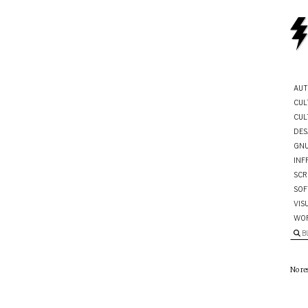
AUT
CUL
CUL
DES
GNU
INF
SCR
SOF
VIS
WO
B
No re