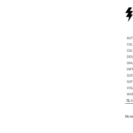
AUT
CUL
CUL
DES
GNU
INF
SCR
SOF
VIS
WO
B
No re