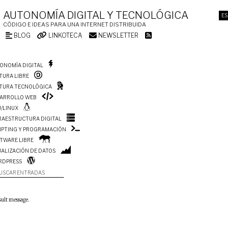
AUTONOMÍA DIGITAL Y TECNOLÓGICA
ES
CÓDIGO E IDEAS PARA UNA INTERNET DISTRIBUIDA
BLOG
LINKOTECA
NEWSLETTER
ONOMÍA DIGITAL
TURA LIBRE
TURA TECNOLÓGICA
ARROLLO WEB
/LINUX
RAESTRUCTURA DIGITAL
IPTING Y PROGRAMACIÓN
TWARE LIBRE
UALIZACIÓN DE DATOS
RDPRESS
USCAR ENTRADAS
sult message.