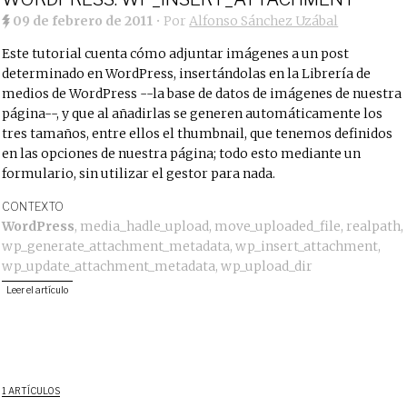
09 de febrero de 2011
• Por
Alfonso Sánchez Uzábal
Este tutorial cuenta cómo adjuntar imágenes a un post
determinado en WordPress, insertándolas en la Librería de
medios de WordPress --la base de datos de imágenes de nuestra
página--, y que al añadirlas se generen automáticamente los
tres tamaños, entre ellos el thumbnail, que tenemos definidos
en las opciones de nuestra página; todo esto mediante un
formulario, sin utilizar el gestor para nada.
CONTEXTO
WordPress
,
media_hadle_upload
,
move_uploaded_file
,
realpath
,
wp_generate_attachment_metadata
,
wp_insert_attachment
,
wp_update_attachment_metadata
,
wp_upload_dir
Leer el artículo
1 ARTÍCULOS