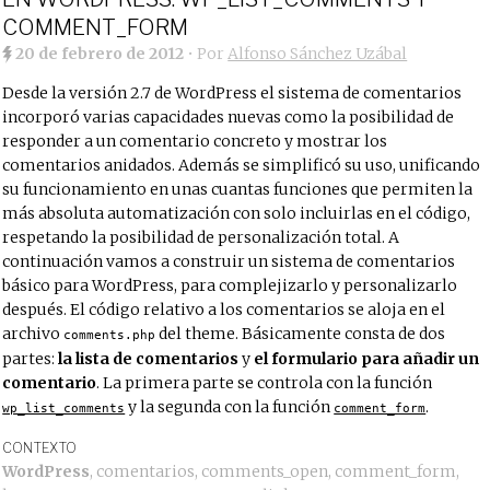
COMMENT_FORM
20 de febrero de 2012
• Por
Alfonso Sánchez Uzábal
Desde la versión 2.7 de WordPress el sistema de comentarios
incorporó varias capacidades nuevas como la posibilidad de
responder a un comentario concreto y mostrar los
comentarios anidados. Además se simplificó su uso, unificando
su funcionamiento en unas cuantas funciones que permiten la
más absoluta automatización con solo incluirlas en el código,
respetando la posibilidad de personalización total. A
continuación vamos a construir un sistema de comentarios
básico para WordPress, para complejizarlo y personalizarlo
después. El código relativo a los comentarios se aloja en el
archivo
del theme. Básicamente consta de dos
comments.php
partes:
la lista de comentarios
y
el formulario para añadir un
comentario
. La primera parte se controla con la función
y la segunda con la función
.
wp_list_comments
comment_form
CONTEXTO
WordPress
,
comentarios
,
comments_open
,
comment_form
,