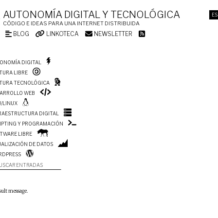
AUTONOMÍA DIGITAL Y TECNOLÓGICA
ES
CÓDIGO E IDEAS PARA UNA INTERNET DISTRIBUIDA
BLOG
LINKOTECA
NEWSLETTER
ONOMÍA DIGITAL
TURA LIBRE
TURA TECNOLÓGICA
ARROLLO WEB
/LINUX
RAESTRUCTURA DIGITAL
IPTING Y PROGRAMACIÓN
TWARE LIBRE
UALIZACIÓN DE DATOS
RDPRESS
USCAR ENTRADAS
sult message.