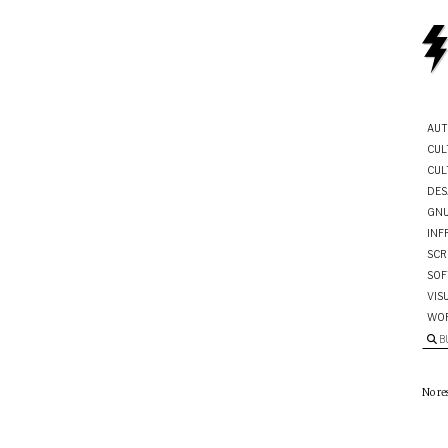
AUT
CUL
CUL
DES
GNU
INF
SCR
SOF
VIS
WO
B
No re