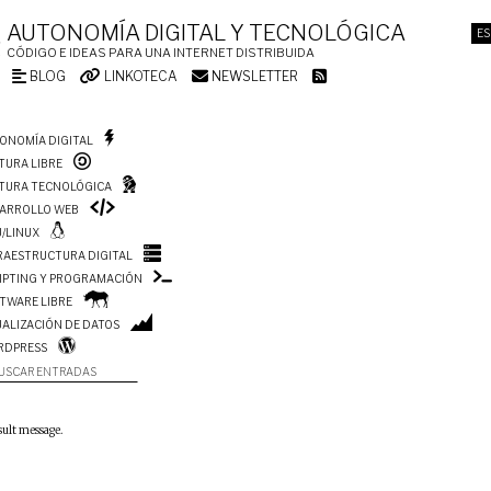
AUTONOMÍA DIGITAL Y TECNOLÓGICA
ES
CÓDIGO E IDEAS PARA UNA INTERNET DISTRIBUIDA
BLOG
LINKOTECA
NEWSLETTER
ONOMÍA DIGITAL
TURA LIBRE
TURA TECNOLÓGICA
ARROLLO WEB
/LINUX
RAESTRUCTURA DIGITAL
IPTING Y PROGRAMACIÓN
TWARE LIBRE
UALIZACIÓN DE DATOS
RDPRESS
USCAR ENTRADAS
sult message.