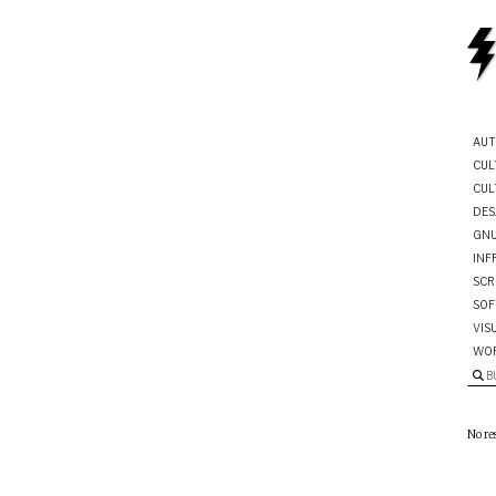
AUT
CUL
CUL
DES
GNU
INF
SCR
SOF
VIS
WO
B
No re