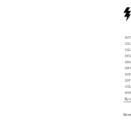
AUT
CUL
CUL
DES
GNU
INF
SCR
SOF
VIS
WO
B
No re