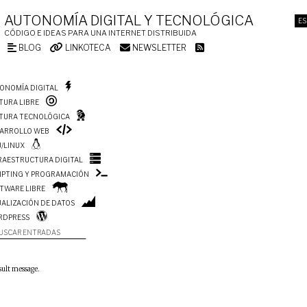
AUTONOMÍA DIGITAL Y TECNOLÓGICA
ES
CÓDIGO E IDEAS PARA UNA INTERNET DISTRIBUIDA
BLOG
LINKOTECA
NEWSLETTER
ONOMÍA DIGITAL
TURA LIBRE
TURA TECNOLÓGICA
ARROLLO WEB
/LINUX
RAESTRUCTURA DIGITAL
IPTING Y PROGRAMACIÓN
TWARE LIBRE
UALIZACIÓN DE DATOS
RDPRESS
USCAR ENTRADAS
sult message.