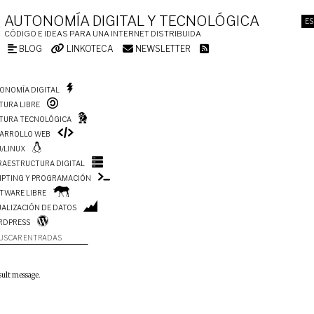
AUTONOMÍA DIGITAL Y TECNOLÓGICA
ES
CÓDIGO E IDEAS PARA UNA INTERNET DISTRIBUIDA
BLOG
LINKOTECA
NEWSLETTER
ONOMÍA DIGITAL
TURA LIBRE
TURA TECNOLÓGICA
ARROLLO WEB
/LINUX
RAESTRUCTURA DIGITAL
IPTING Y PROGRAMACIÓN
TWARE LIBRE
UALIZACIÓN DE DATOS
RDPRESS
USCAR ENTRADAS
sult message.