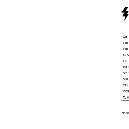
AUT
CUL
CUL
DES
GNU
INF
SCR
SOF
VIS
WO
B
No re