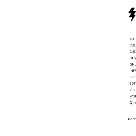
AUT
CUL
CUL
DES
GNU
INF
SCR
SOF
VIS
WO
B
No re