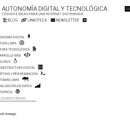
AUTONOMÍA DIGITAL Y TECNOLÓGICA
ES
CÓDIGO E IDEAS PARA UNA INTERNET DISTRIBUIDA
BLOG
LINKOTECA
NEWSLETTER
ONOMÍA DIGITAL
TURA LIBRE
TURA TECNOLÓGICA
ARROLLO WEB
/LINUX
RAESTRUCTURA DIGITAL
IPTING Y PROGRAMACIÓN
TWARE LIBRE
UALIZACIÓN DE DATOS
RDPRESS
USCAR ENTRADAS
sult message.