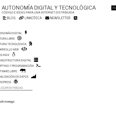
AUTONOMÍA DIGITAL Y TECNOLÓGICA
ES
CÓDIGO E IDEAS PARA UNA INTERNET DISTRIBUIDA
BLOG
LINKOTECA
NEWSLETTER
ONOMÍA DIGITAL
TURA LIBRE
TURA TECNOLÓGICA
ARROLLO WEB
/LINUX
RAESTRUCTURA DIGITAL
IPTING Y PROGRAMACIÓN
TWARE LIBRE
UALIZACIÓN DE DATOS
RDPRESS
USCAR ENTRADAS
sult message.