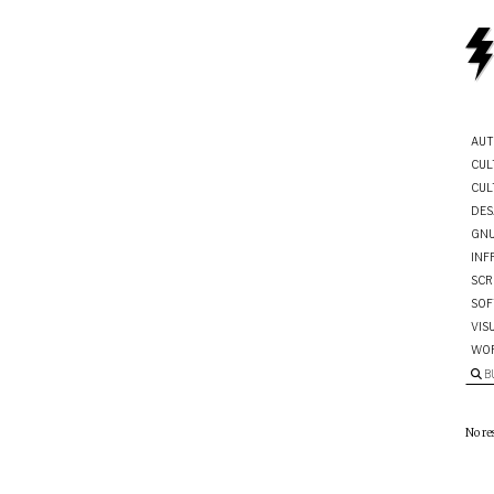
AUT
CUL
CUL
DES
GNU
INF
SCR
SOF
VIS
WO
B
No re