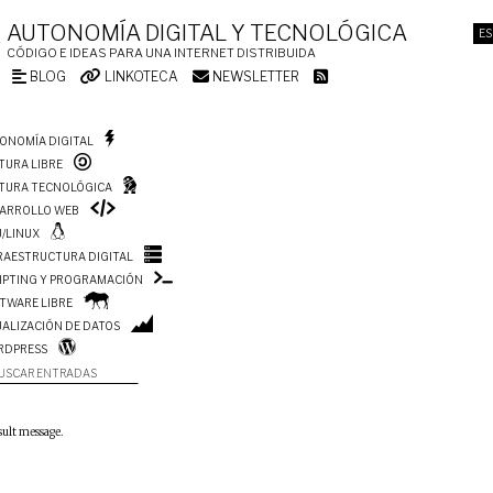
AUTONOMÍA DIGITAL Y TECNOLÓGICA
ES
CÓDIGO E IDEAS PARA UNA INTERNET DISTRIBUIDA
BLOG
LINKOTECA
NEWSLETTER
ONOMÍA DIGITAL
TURA LIBRE
TURA TECNOLÓGICA
ARROLLO WEB
/LINUX
RAESTRUCTURA DIGITAL
IPTING Y PROGRAMACIÓN
TWARE LIBRE
UALIZACIÓN DE DATOS
RDPRESS
USCAR ENTRADAS
sult message.