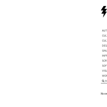
AUT
CUL
CUL
DES
GNU
INF
SCR
SOF
VIS
WO
B
No re