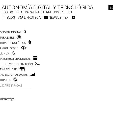
AUTONOMÍA DIGITAL Y TECNOLÓGICA
ES
CÓDIGO E IDEAS PARA UNA INTERNET DISTRIBUIDA
BLOG
LINKOTECA
NEWSLETTER
ONOMÍA DIGITAL
TURA LIBRE
TURA TECNOLÓGICA
ARROLLO WEB
/LINUX
RAESTRUCTURA DIGITAL
IPTING Y PROGRAMACIÓN
TWARE LIBRE
UALIZACIÓN DE DATOS
RDPRESS
USCAR ENTRADAS
sult message.