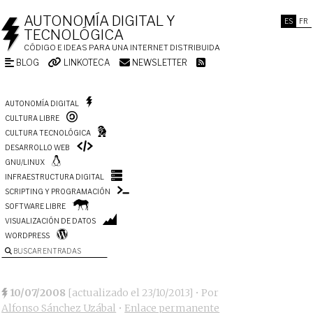
AUTONOMÍA DIGITAL Y
ES
FR
TECNOLÓGICA
CÓDIGO E IDEAS PARA UNA INTERNET DISTRIBUIDA
BLOG
LINKOTECA
NEWSLETTER
AUTONOMÍA DIGITAL
CULTURA LIBRE
CULTURA TECNOLÓGICA
DESARROLLO WEB
GNU/LINUX
INFRAESTRUCTURA DIGITAL
SCRIPTING Y PROGRAMACIÓN
SOFTWARE LIBRE
VISUALIZACIÓN DE DATOS
WORDPRESS
BUSCAR ENTRADAS
10/07/2008
[actualizado el
23/10/2013
]
• Por
Alfonso Sánchez Uzábal
•
Enlace permanente