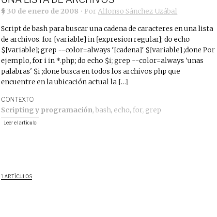
30 de enero de 2008
• Por
Alfonso Sánchez Uzábal
Script de bash para buscar una cadena de caracteres en una lista
de archivos. for [variable] in [expresion regular]; do echo
$[variable]; grep --color=always '[cadena]' $[variable] ;done Por
ejemplo, for i in *.php; do echo $i; grep --color=always 'unas
palabras' $i ;done busca en todos los archivos php que
encuentre en la ubicación actual la […]
CONTEXTO
Scripting y programación
,
bash
,
echo
,
for
,
grep
Leer el artículo
1 ARTÍCULOS