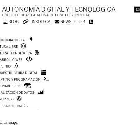
AUTONOMÍA DIGITAL Y TECNOLÓGICA
ES
CÓDIGO E IDEAS PARA UNA INTERNET DISTRIBUIDA
BLOG
LINKOTECA
NEWSLETTER
ONOMÍA DIGITAL
TURA LIBRE
TURA TECNOLÓGICA
ARROLLO WEB
/LINUX
RAESTRUCTURA DIGITAL
IPTING Y PROGRAMACIÓN
TWARE LIBRE
UALIZACIÓN DE DATOS
RDPRESS
USCAR ENTRADAS
sult message.