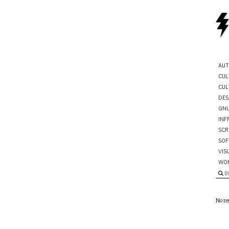
AUT
CUL
CUL
DES
GNU
INF
SCR
SOF
VIS
WO
B
No re