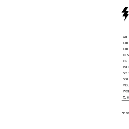
AUT
CUL
CUL
DES
GNU
INF
SCR
SOF
VIS
WO
B
No re