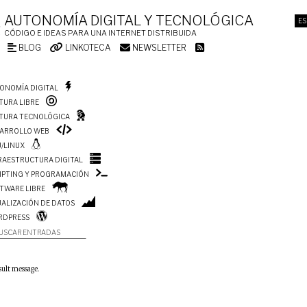
AUTONOMÍA DIGITAL Y TECNOLÓGICA
ES
CÓDIGO E IDEAS PARA UNA INTERNET DISTRIBUIDA
BLOG
LINKOTECA
NEWSLETTER
ONOMÍA DIGITAL
TURA LIBRE
TURA TECNOLÓGICA
ARROLLO WEB
/LINUX
RAESTRUCTURA DIGITAL
IPTING Y PROGRAMACIÓN
TWARE LIBRE
UALIZACIÓN DE DATOS
RDPRESS
USCAR ENTRADAS
sult message.