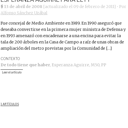
13 de abril de 2008
[actualizado el
09 de febrero de 2011
]
• Por
Alfonso Sánchez Uzábal
Fue concejal de Medio Ambiente en 1989. En 1990 aseguró que
deseaba convertirse en la primera mujer ministra de Defensa y
en 1993 amenazó con encadenarse a una encina para evitar la
tala de 200 árboles en la Casa de Campo a raíz de unas obras de
ampliación del metro previstas por la Comunidad de […]
CONTEXTO
De todo tiene que haber
,
Esperanza Aguirre
,
M50
,
PP
Leer el artículo
1 ARTÍCULOS