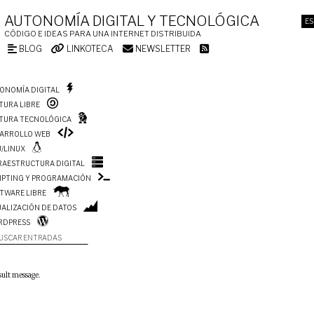
AUTONOMÍA DIGITAL Y TECNOLÓGICA
ES
CÓDIGO E IDEAS PARA UNA INTERNET DISTRIBUIDA
BLOG
LINKOTECA
NEWSLETTER
ONOMÍA DIGITAL
TURA LIBRE
TURA TECNOLÓGICA
ARROLLO WEB
/LINUX
RAESTRUCTURA DIGITAL
IPTING Y PROGRAMACIÓN
TWARE LIBRE
UALIZACIÓN DE DATOS
RDPRESS
USCAR ENTRADAS
sult message.