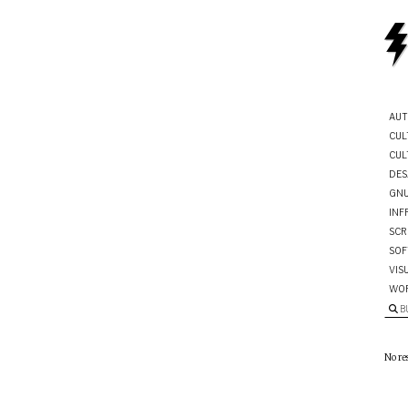
AUT
CUL
CUL
DES
GNU
INF
SCR
SOF
VIS
WO
B
No re