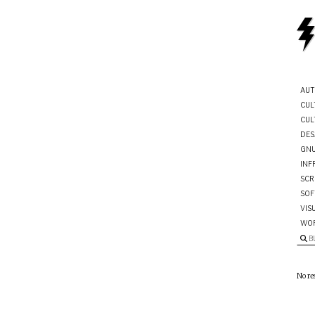
AUT
CUL
CUL
DES
GNU
INF
SCR
SOF
VIS
WO
B
No re