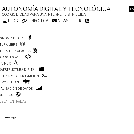
AUTONOMÍA DIGITAL Y TECNOLÓGICA
ES
CÓDIGO E IDEAS PARA UNA INTERNET DISTRIBUIDA
BLOG
LINKOTECA
NEWSLETTER
ONOMÍA DIGITAL
TURA LIBRE
TURA TECNOLÓGICA
ARROLLO WEB
/LINUX
RAESTRUCTURA DIGITAL
IPTING Y PROGRAMACIÓN
TWARE LIBRE
UALIZACIÓN DE DATOS
RDPRESS
USCAR ENTRADAS
sult message.