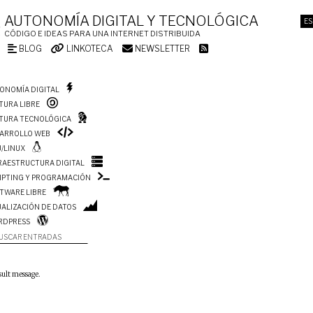
AUTONOMÍA DIGITAL Y TECNOLÓGICA
ES
CÓDIGO E IDEAS PARA UNA INTERNET DISTRIBUIDA
BLOG
LINKOTECA
NEWSLETTER
ONOMÍA DIGITAL
TURA LIBRE
TURA TECNOLÓGICA
ARROLLO WEB
/LINUX
RAESTRUCTURA DIGITAL
IPTING Y PROGRAMACIÓN
TWARE LIBRE
UALIZACIÓN DE DATOS
RDPRESS
USCAR ENTRADAS
sult message.