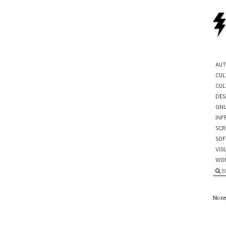
AUT
CUL
CUL
DES
GNU
INF
SCR
SOF
VIS
WO
B
No re