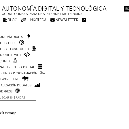
AUTONOMÍA DIGITAL Y TECNOLÓGICA
ES
CÓDIGO E IDEAS PARA UNA INTERNET DISTRIBUIDA
BLOG
LINKOTECA
NEWSLETTER
ONOMÍA DIGITAL
TURA LIBRE
TURA TECNOLÓGICA
ARROLLO WEB
/LINUX
RAESTRUCTURA DIGITAL
IPTING Y PROGRAMACIÓN
TWARE LIBRE
UALIZACIÓN DE DATOS
RDPRESS
USCAR ENTRADAS
sult message.