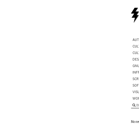
AUT
CUL
CUL
DES
GNU
INF
SCR
SOF
VIS
WO
B
No re