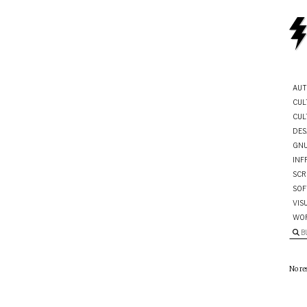
AUT
CUL
CUL
DES
GNU
INF
SCR
SOF
VIS
WO
B
No re