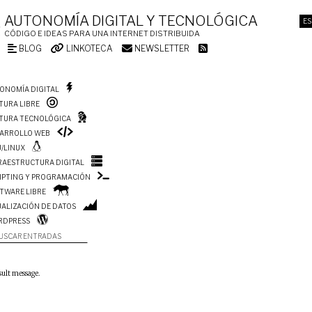
AUTONOMÍA DIGITAL Y TECNOLÓGICA
ES
CÓDIGO E IDEAS PARA UNA INTERNET DISTRIBUIDA
BLOG
LINKOTECA
NEWSLETTER
ONOMÍA DIGITAL
TURA LIBRE
TURA TECNOLÓGICA
ARROLLO WEB
/LINUX
RAESTRUCTURA DIGITAL
IPTING Y PROGRAMACIÓN
TWARE LIBRE
UALIZACIÓN DE DATOS
RDPRESS
USCAR ENTRADAS
sult message.