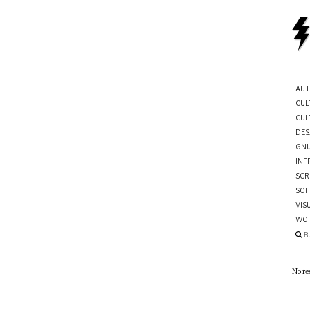
AUT
CUL
CUL
DES
GNU
INF
SCR
SOF
VIS
WO
B
No re