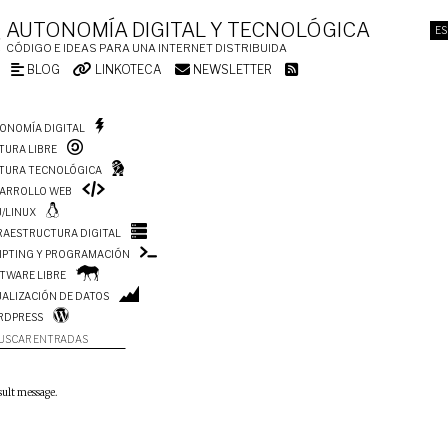
AUTONOMÍA DIGITAL Y TECNOLÓGICA
ES
CÓDIGO E IDEAS PARA UNA INTERNET DISTRIBUIDA
BLOG
LINKOTECA
NEWSLETTER
ONOMÍA DIGITAL
TURA LIBRE
TURA TECNOLÓGICA
ARROLLO WEB
/LINUX
RAESTRUCTURA DIGITAL
IPTING Y PROGRAMACIÓN
TWARE LIBRE
UALIZACIÓN DE DATOS
RDPRESS
USCAR ENTRADAS
sult message.