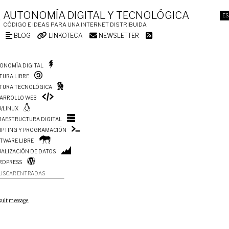
AUTONOMÍA DIGITAL Y TECNOLÓGICA
ES
CÓDIGO E IDEAS PARA UNA INTERNET DISTRIBUIDA
BLOG
LINKOTECA
NEWSLETTER
ONOMÍA DIGITAL
TURA LIBRE
TURA TECNOLÓGICA
ARROLLO WEB
/LINUX
RAESTRUCTURA DIGITAL
IPTING Y PROGRAMACIÓN
TWARE LIBRE
UALIZACIÓN DE DATOS
RDPRESS
USCAR ENTRADAS
sult message.