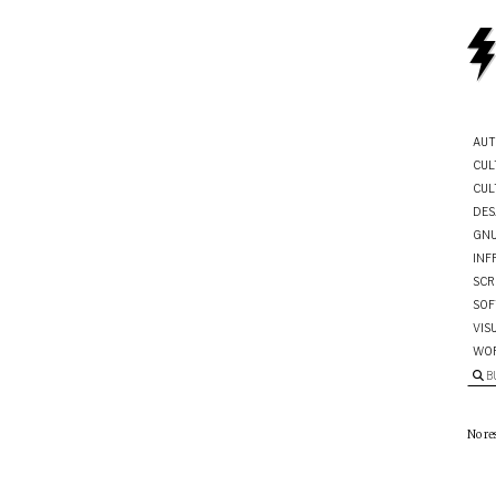
AUT
CUL
CUL
DES
GNU
INF
SCR
SOF
VIS
WO
B
No re