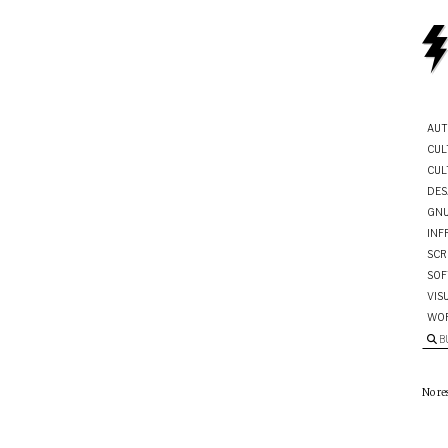
AUT
CUL
CUL
DES
GNU
INF
SCR
SOF
VIS
WO
B
No re