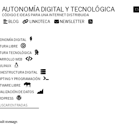
AUTONOMÍA DIGITAL Y TECNOLÓGICA
ES
CÓDIGO E IDEAS PARA UNA INTERNET DISTRIBUIDA
BLOG
LINKOTECA
NEWSLETTER
ONOMÍA DIGITAL
TURA LIBRE
TURA TECNOLÓGICA
ARROLLO WEB
/LINUX
RAESTRUCTURA DIGITAL
IPTING Y PROGRAMACIÓN
TWARE LIBRE
UALIZACIÓN DE DATOS
RDPRESS
USCAR ENTRADAS
sult message.