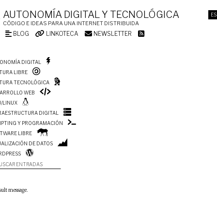
AUTONOMÍA DIGITAL Y TECNOLÓGICA
ES
CÓDIGO E IDEAS PARA UNA INTERNET DISTRIBUIDA
BLOG
LINKOTECA
NEWSLETTER
ONOMÍA DIGITAL
TURA LIBRE
TURA TECNOLÓGICA
ARROLLO WEB
/LINUX
RAESTRUCTURA DIGITAL
IPTING Y PROGRAMACIÓN
TWARE LIBRE
UALIZACIÓN DE DATOS
RDPRESS
USCAR ENTRADAS
sult message.