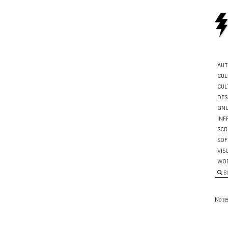
AUT
CUL
CUL
DES
GNU
INF
SCR
SOF
VIS
WO
B
No re