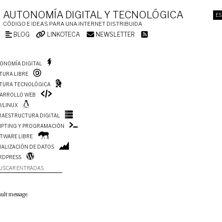
AUTONOMÍA DIGITAL Y TECNOLÓGICA
ES
CÓDIGO E IDEAS PARA UNA INTERNET DISTRIBUIDA
BLOG
LINKOTECA
NEWSLETTER
ONOMÍA DIGITAL
TURA LIBRE
TURA TECNOLÓGICA
ARROLLO WEB
/LINUX
RAESTRUCTURA DIGITAL
IPTING Y PROGRAMACIÓN
TWARE LIBRE
UALIZACIÓN DE DATOS
RDPRESS
USCAR ENTRADAS
sult message.