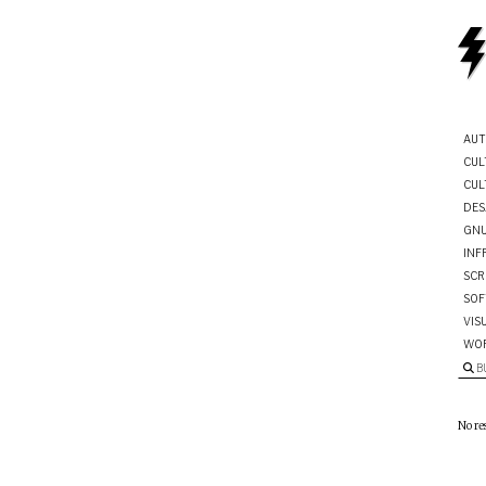
AUT
CUL
CUL
DES
GNU
INF
SCR
SOF
VIS
WO
B
No re