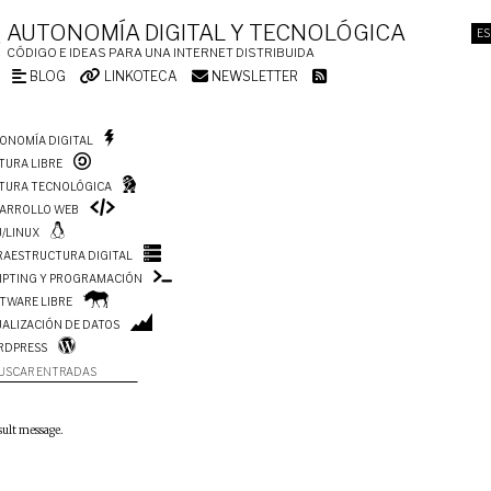
AUTONOMÍA DIGITAL Y TECNOLÓGICA
ES
CÓDIGO E IDEAS PARA UNA INTERNET DISTRIBUIDA
BLOG
LINKOTECA
NEWSLETTER
ONOMÍA DIGITAL
TURA LIBRE
TURA TECNOLÓGICA
ARROLLO WEB
/LINUX
RAESTRUCTURA DIGITAL
IPTING Y PROGRAMACIÓN
TWARE LIBRE
UALIZACIÓN DE DATOS
RDPRESS
USCAR ENTRADAS
sult message.