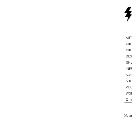
AUT
CUL
CUL
DES
GNU
INF
SCR
SOF
VIS
WO
B
No re