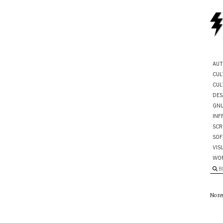
AUT
CUL
CUL
DES
GNU
INF
SCR
SOF
VIS
WO
B
No re