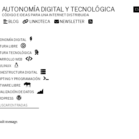
AUTONOMÍA DIGITAL Y TECNOLÓGICA
ES
CÓDIGO E IDEAS PARA UNA INTERNET DISTRIBUIDA
BLOG
LINKOTECA
NEWSLETTER
ONOMÍA DIGITAL
TURA LIBRE
TURA TECNOLÓGICA
ARROLLO WEB
/LINUX
RAESTRUCTURA DIGITAL
IPTING Y PROGRAMACIÓN
TWARE LIBRE
UALIZACIÓN DE DATOS
RDPRESS
USCAR ENTRADAS
sult message.