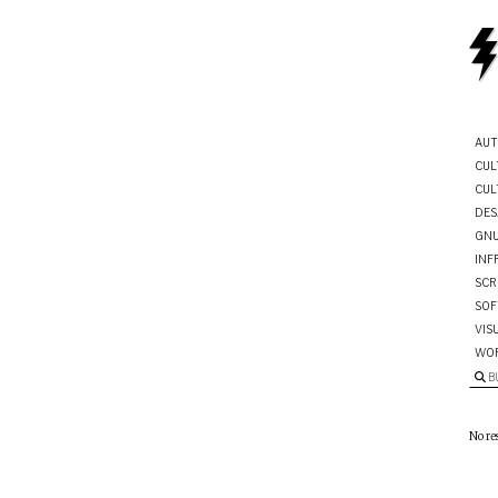
AUT
CUL
CUL
DES
GNU
INF
SCR
SOF
VIS
WO
B
No re