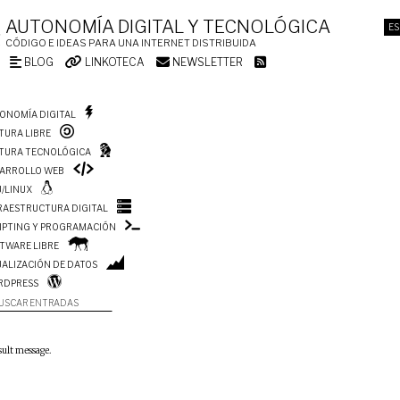
AUTONOMÍA DIGITAL Y TECNOLÓGICA
ES
CÓDIGO E IDEAS PARA UNA INTERNET DISTRIBUIDA
BLOG
LINKOTECA
NEWSLETTER
ONOMÍA DIGITAL
TURA LIBRE
TURA TECNOLÓGICA
ARROLLO WEB
/LINUX
RAESTRUCTURA DIGITAL
IPTING Y PROGRAMACIÓN
TWARE LIBRE
UALIZACIÓN DE DATOS
RDPRESS
USCAR ENTRADAS
sult message.