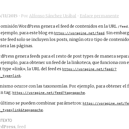
6/11/2015
• Por
Alfonso Sánchez Uzábal
•
Enlace permanente
 omisión WordPress genera el feed de contenidos en la URL
.
/feed
 ejemplo, para este blog en
. Sin embarg
https://voragine.net/feed
este feed solo se incluyen los posts, ningún otro tipo de contenido,
uiera las páginas.
dPress genera feeds para el resto de post types de manera separ
 ejemplo, para obtener un feed de la linkoteca, que funciona con e
t type «link», la URL del feed es
https://voragine.net/feed/?
.
t_type=link
mismo ocurre con las taxonomías. Por ejemplo, para obtener el 
un tag:
.
https://voragine.net/feed?tag=apache
 último se pueden combinar parámetros:
https://voragine.net/fe
.
t_type=link&tag=apache
TEXTO
rdPress
,
feed