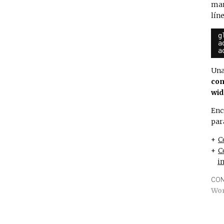
man
lín
g
a
a
Una
con
wid
Enc
par
C
C
i
CON
Wo