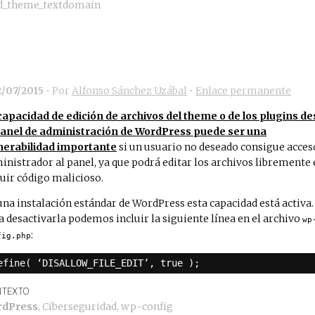
d_theme_textdomain
2/07/2015
• Por
Alfonso Sánchez Uzábal
•
Enlace permanente
capacidad de edición de archivos del theme o de los plugins d
panel de administración de WordPress puede ser una
nerabilidad importante
si un usuario no deseado consigue acces
inistrador al panel, ya que podrá editar los archivos libremente 
luir código malicioso.
una instalación estándar de WordPress esta capacidad está activa.
a desactivarla podemos incluir la siguiente línea en el archivo
wp
:
fig.php
efine( ‘DISALLOW_FILE_EDIT’, true );
TEXTO
rdPress
,
Ciberseguridad
,
wp-config