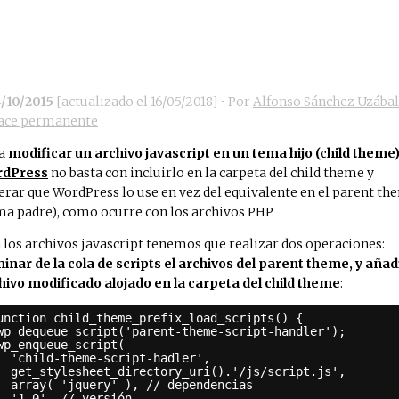
4/10/2015
[actualizado el
16/05/2018
]
• Por
Alfonso Sánchez Uzábal
ace permanente
ra
modificar un archivo javascript en un tema hijo (child theme
rdPress
no basta con incluirlo en la carpeta del child theme y
erar que WordPress lo use en vez del equivalente en el parent th
ma padre), como ocurre con los archivos PHP.
 los archivos javascript tenemos que realizar dos operaciones:
minar de la cola de scripts el archivos del parent theme, y añadi
hivo modificado alojado en la carpeta del child theme
:
unction child_theme_prefix_load_scripts() {
wp_dequeue_script('parent-theme-script-handler');
wp_enqueue_script(
'child-theme-script-hadler',
get_stylesheet_directory_uri().'/js/script.js',
array( 'jquery' ), // dependencias
'1.0', // versión