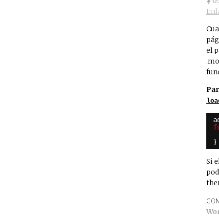
0
Enl
Cua
pág
el 
.mo
fun
Par
loa
a
f
}
Si 
pod
the
CON
Wo