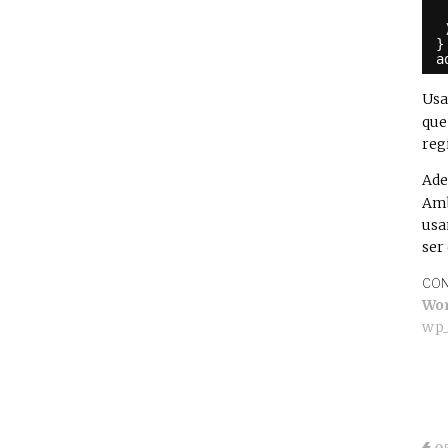
}
a
Usa
que
reg
Ade
Amb
usa
ser
CON
Wo
wp_