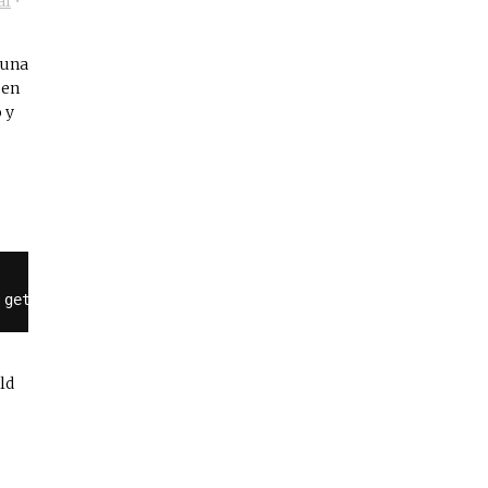
al
•
 una
 en
 y
 get_stylesheet_directory() . 
'/ruta-al-archivo-mo'
);
ld