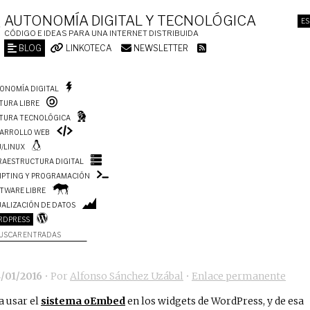
AUTONOMÍA DIGITAL Y TECNOLÓGICA
ES
CÓDIGO E IDEAS PARA UNA INTERNET DISTRIBUIDA
BLOG
LINKOTECA
NEWSLETTER
ONOMÍA DIGITAL
TURA LIBRE
TURA TECNOLÓGICA
ARROLLO WEB
/LINUX
RAESTRUCTURA DIGITAL
IPTING Y PROGRAMACIÓN
TWARE LIBRE
UALIZACIÓN DE DATOS
RDPRESS
USCAR ENTRADAS
4/01/2016
• Por
Alfonso Sánchez Uzábal
•
Enlace permanente
a usar el
sistema oEmbed
en los widgets de WordPress, y de esa