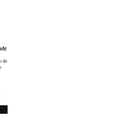
esde
o de
e
-