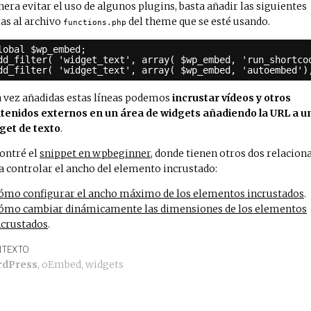
era evitar el uso de algunos plugins, basta añadir las siguientes
eas al archivo
del theme que se esté usando.
functions.php
lobal $wp_embed;
dd_filter( 'widget_text', array( $wp_embed, 'run_shortco
dd_filter( 'widget_text', array( $wp_embed, 'autoembed')
 vez añadidas estas líneas podemos
incrustar vídeos y otros
tenidos externos en un área de widgets añadiendo la URL a u
get de texto
.
ontré el
snippet en wpbeginner
, donde tienen otros dos relacion
a controlar el ancho del elemento incrustado:
ómo configurar el ancho máximo de los elementos incrustados
.
ómo cambiar dinámicamente las dimensiones de los elementos
ncrustados
.
TEXTO
rdPress
,
oEmbed
,
widgets