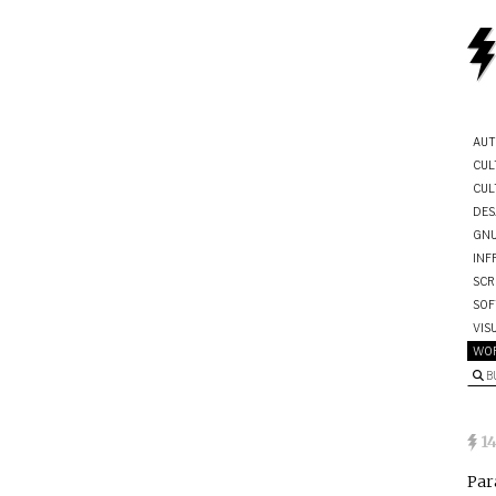
AUT
CUL
CUL
DES
GNU
INF
SCR
SOF
VIS
WO
B
1
Par