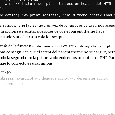
false // incluir script en la sección header del HTML
);
dd_action( 'wp_print_scripts', 'child_theme_prefix_load_
r el hook
, en vez de
, nos aseg
wp_print_scripts
wp_enqueue_scripts
 la acción se ejecutará después de que el parent theme haya
istrado y añadido a la cola los scripts.
más de la función
existe
.
wp_dequeue_script
wp_deregister_script
as conseguirán que el script del parent theme no se cargue, per
ndo la segunda sin la primera obtendremos un notice de PHP. Pa
 que
lo correcto es usar ambas
.
TEXTO
rdPress
,
Javascript
,
wp_dequeue_script
,
wp_deregister_script
,
enqueue_script