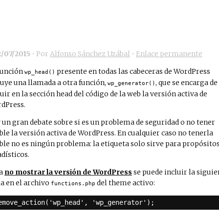
2/07/2015
• Por
Alfonso Sánchez Uzábal
•
Enlace permanente
función
presente en todas las cabeceras de WordPress
wp_head()
luye una llamada a otra función,
, que se encarga de
wp_generator()
luir en la sección head del código de la web la versión activa de
dPress.
 un gran debate sobre si es un problema de seguridad o no tener
ible la versión activa de WordPress. En cualquier caso no tenerla
ible no es ningún problema: la etiqueta solo sirve para propósito
adísticos.
ra
no mostrar la versión de WordPress
se puede incluir la siguie
ea en el archivo
del theme activo:
functions.php
emove_action('wp_head', 'wp_generator');