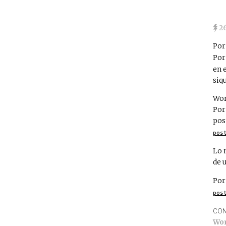
2
Por
Por
en 
siq
Wor
Por
pos
pos
Lo 
de 
Por
pos
CON
Wo