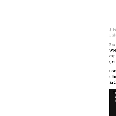
1
Enl
Pa
Wo
esp
(te
Con
eli
arc
f