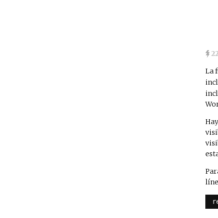
2
La 
inc
inc
Wor
Hay
vis
vis
est
Pa
lín
r