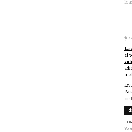
loa
2
La 
el 
vul
adm
inc
En 
Par
con
d
CON
Wo