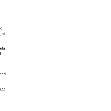
o,
 ni
ada.
l
feed
ed?