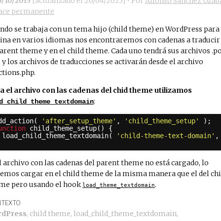
5/10/2015
[actualizado el
26/04/2025
]
• Por
Alfonso Sánchez Uzáb
ace permanente
ndo se trabaja con un tema hijo (child theme) en WordPress para
ina en varios idiomas nos encontraremos con cadenas a traducir
parent theme y en el child theme. Cada uno tendrá sus archivos .po
 y los archivos de traducciones se activarán desde el archivo
ctions.php.
a el archivo con las cadenas del chid theme utilizamos
:
d_child_theme_textdomain
dd_action( 
'after_setup_theme'
, 
'child_theme_setup'
);
unction
child_theme_setup() {
load_child_theme_textdomain( 
'child-theme-text-domain'
,
el archivo con las cadenas del parent theme no está cargado, lo
emos cargar en el child theme de la misma manera que el del chi
me pero usando el hook
.
load_theme_textdomain
TEXTO
rdPress
,
child theme
,
load_child_theme_textdomain
,