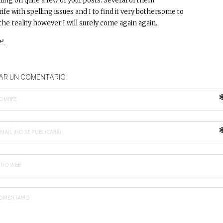
ling on quite a few of your posts. Several of them
rife with spelling issues and I to find it very bothersome to
 the reality however I will surely come again again.
↵
AR UN COMENTARIO
OMBRE
-MAIL (NO SE PUBLICARÁ)
ITIO WEB
OMENTARIO