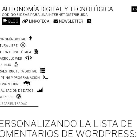
AUTONOMÍA DIGITAL Y TECNOLÓGICA
ES
CÓDIGO E IDEAS PARA UNA INTERNET DISTRIBUIDA
BLOG
LINKOTECA
NEWSLETTER
ONOMÍA DIGITAL
TURA LIBRE
TURA TECNOLÓGICA
ARROLLO WEB
/LINUX
RAESTRUCTURA DIGITAL
IPTING Y PROGRAMACIÓN
TWARE LIBRE
UALIZACIÓN DE DATOS
RDPRESS
USCAR ENTRADAS
ERSONALIZANDO LA LISTA DE
OMENTARIOS DE WORDPRESS: