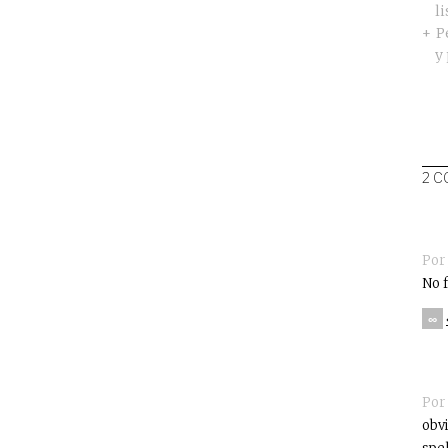
l
P
y
2 C
Por
No f
∞
Por
obvi