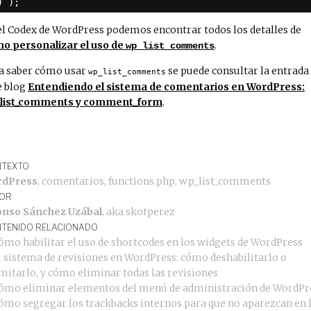
) );
el Codex de WordPress podemos encontrar todos los detalles de
o personalizar el uso de
.
wp_list_comments
a saber cómo usar
se puede consultar la entrada
wp_list_comments
e blog
Entendiendo el sistema de comentarios en WordPress:
list_comments y comment_form
.
TEXTO
rdPress
,
comentarios
,
functions.php
,
wp_list_comments
OR
onso Sánchez Uzábal
, aka
skotperez
TENIDO RELACIONADO
ómo habilitar el uso de shortcodes en los widgets de WordPress
l sistema de revisiones en WordPress: cómo deshabilitarlo o
imitarlo, y cómo eliminar todas las revisiones
ómo eliminar elementos del menú de administración de WordPr
ómo segregar los trackbacks internos para que no aparezcan en 