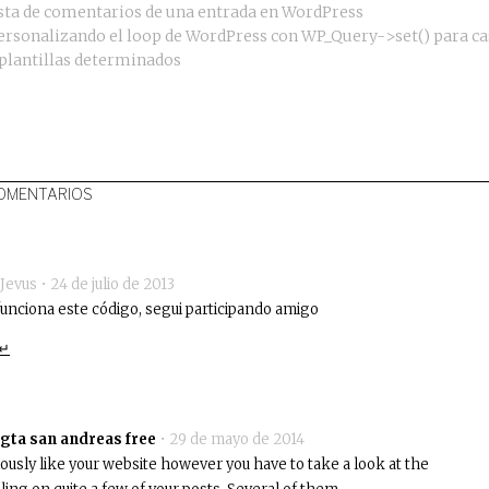
ista de comentarios de una entrada en WordPress
ersonalizando el loop de WordPress con WP_Query->set() para c
 plantillas determinados
OMENTARIOS
 Jevus •
24 de julio de 2013
unciona este código, segui participando amigo
↵
gta san andreas free
•
29 de mayo de 2014
ously like your website however you have to take a look at the