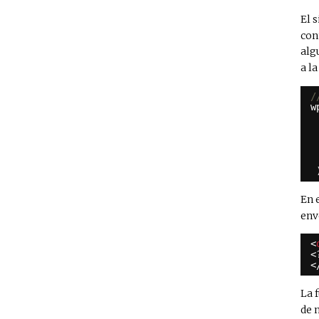
El 
con
alg
a l
/
w
En 
env
<
<
<
La 
de 