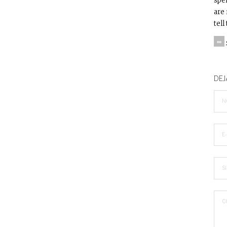
spel
are 
tell
∞
DEJ
N
E
S
C