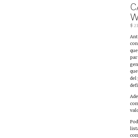
C
W
2
Ant
con
que
par
gen
que
del
def
Ad
com
val
Pod
lis
com