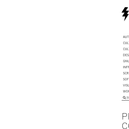
AUT
CUL
CUL
DES
GNU
INF
SCR
SOF
VIS
WO
B
P
C