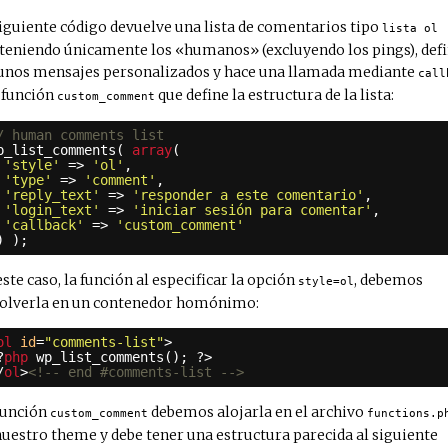
siguiente código devuelve una lista de comentarios tipo
lista ol
teniendo únicamente los «humanos» (excluyendo los pings), def
unos mensajes personalizados y hace una llamada mediante
call
a función
que define la estructura de la lista:
custom_comment
/ human comments list
p_list_comments( 
array
(
'style'
=> 
'ol'
,
'type'
=> 
'comment'
,
'reply_text'
=> 
'responder a este comentario'
,
'login_text'
=> 
'iniciar sesión para comentar'
,
'callback'
=> 
'custom_comment'
) );
este caso, la función al especificar la opción
, debemos
style=ol
olverla en un contenedor homónimo:
ol
id
=
"comments-list"
>
?
php
wp_list_comments(); ?>
/
ol
>
<!-- end #comments-list -->
función
debemos alojarla en el archivo
custom_comment
functions.p
nuestro theme y debe tener una estructura parecida al siguiente