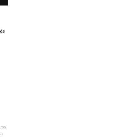
 de
ess
la