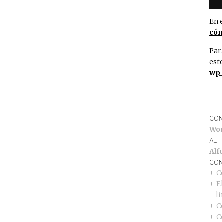
En 
cóm
Par
est
wp_
CON
Wo
AUT
Alf
CON
C
E
l
C
C