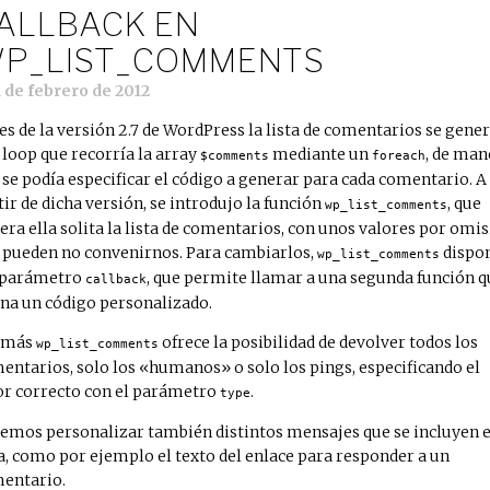
ALLBACK EN
P_LIST_COMMENTS
1 de febrero de 2012
es de la versión 2.7 de WordPress la lista de comentarios se gene
 loop que recorría la array
mediante un
, de man
$comments
foreach
 se podía especificar el código a generar para cada comentario. A
tir de dicha versión, se introdujo la función
, que
wp_list_comments
era ella solita la lista de comentarios, con unos valores por omi
 pueden no convenirnos. Para cambiarlos,
dispo
wp_list_comments
 parámetro
, que permite llamar a una segunda función q
callback
ina un código personalizado.
emás
ofrece la posibilidad de devolver todos los
wp_list_comments
entarios, solo los «humanos» o solo los pings, especificando el
or correcto con el parámetro
.
type
emos personalizar también distintos mensajes que se incluyen e
ta, como por ejemplo el texto del enlace para responder a un
entario.