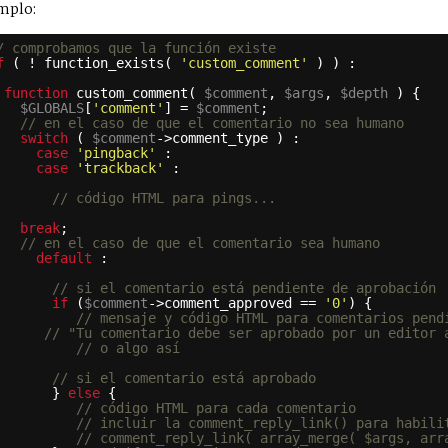
mplo:
/ comprobamos que la función existe
f
( ! function_exists( 
'custom_comment'
) ) :
function
custom_comment( 
$comment
, 
$args
, 
$depth
) {
$GLOBALS
[
'comment'
] = 
$comment
;
// en el caso de que el comentario no sea humano
switch
( 
$comment
->comment_type ) :
case
'pingback'
:
case
'trackback'
:
// código HTML para pings...
break
;
// en el caso de que el comentario sea humano
default
:
// si el comentario está pendiente de aprobación
if
(
$comment
->comment_approved == 
'0'
) {
// mensaje y código HTML para comentarios pend
// "Tu comentario debe ser aprobado por un editor 
// o algo así
// si el comentario está aprobado
} 
else
{
// código HTML para cada comentario
// incluir la comment_reply_link() para habili
// comment_reply_link( array_merge( $args, arr