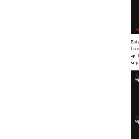
e
Est
hum
wp_
sep
/
w
/
w