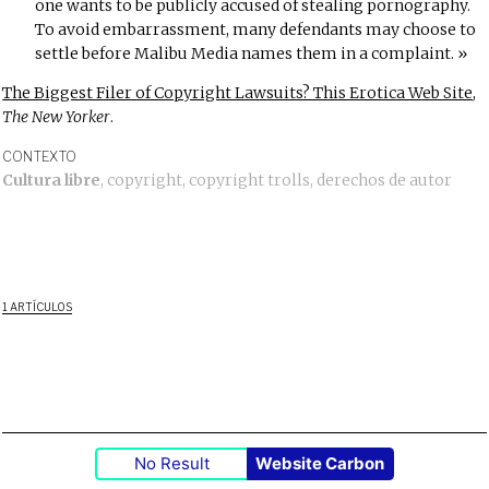
one wants to be publicly accused of stealing pornography.
To avoid embarrassment, many defendants may choose to
settle before Malibu Media names them in a complaint.
The Biggest Filer of Copyright Lawsuits? This Erotica Web Site
,
The New Yorker
.
CONTEXTO
Cultura libre
,
copyright
,
copyright trolls
,
derechos de autor
1 ARTÍCULOS
No Result
Website Carbon