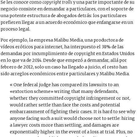
Se les conoce como
copyright trolls
y una parte importante de su
negocio consiste en demandar a particulares, con el soporte de
una potente estructura de abogados detrás: los particulares
prefieren llegar a un acuerdo económico que enfangarse en un
proceso legal.
Por ejemplo, la empresa Malibu Media, una productora de
vídeos eróticos para internet, ha interpuesto el 38% de las
demandas por incumplimiento de copyright en Estados Unidos
en lo que va de 2014. Desde que empezó a demandar, allá por
febrero de 2012, solo un caso ha llegado a juicio, el resto han
sido arreglos económicos entre particulares y Malibu Media.
One federal judge has compared its lawsuits to an
«extortion scheme» writing that many defendants,
whether they committed copyright infringement or not,
would rather settle than face the costs and potential
embarrassment of fighting their cases. It is hard to see why
anyone facing such a suit would choose not to settle: hiring
a lawyer costs more than settling, and damages are
exponentially higher in the event of a loss at trial. Plus, no