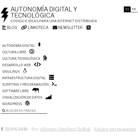
AUTONOMÍA DIGITAL Y
ES
FR
TECNOLÓGICA
CÓDIGO E IDEAS PARA UNA INTERNET DISTRIBUIDA
BLOG
LINKOTECA
NEWSLETTER
AUTONOMÍA DIGITAL
CULTURA LIBRE
CULTURA TECNOLÓGICA
DESARROLLO WEB
GNU/LINUX
INFRAESTRUCTURA DIGITAL
SCRIPTING Y PROGRAMACIÓN
SOFTWARE LIBRE
VISUALIZACIÓN DE DATOS
WORDPRESS
BUSCAR ENTRADAS
21/05/2014
• Por
Alfonso Sánchez Uzábal
•
Enlace permanente