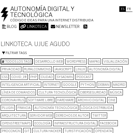
AUTONOMÍA DIGITAL Y
ES
FR
TECNOLÓGICA
CÓDIGO E IDEAS PARA UNA INTERNET DISTRIBUIDA
BLOG
LINKOTECA
NEWSLETTER
LINKOTECA. UJUE AGUDO
FILTRAR TAGS
TODOS LOS TAGS
DESARROLLO WEB
WORDPRESS
MAPAS
VISUALIZACIÓN
PRIVACIDAD
RURALCOMMONS
JAVASCRIPT
LINUX
AUTONOMÍA DIGITAL
CSS
COVID_19
PHP
CIUDAD
SYSADMIN
PODCAST
INTELIGENCIA ARTIFICIAL
INTERNET
GOOGLE
PYTHON
DEBIAN
MADRID
LÍNEA DE COMANDOS
CULTURA TECNOLÓGICA
CIBERSEGURIDAD
MÚSICA
CORONAVIRUS
SOFTWARE LIBRE
HARDWARE
ARCHIVO DIGITAL
CINE
PLUGIN
FRANCIA
AUTONOMÍA TECNOLÓGICA
LÓGICA DISTRIBUIDA
ARQUITECTURA
SERVIDOR WEB
DERECHOS DE AUTOR
TWITTER
OPENSTREETMAPS
ECOLOGÍA
INFRAESTRUCTURA DIGITAL
FACEBOOK
PROCOMÚN
GIT
CULTURA HACKER
TURISTIFICACIÓN
OPENDATA