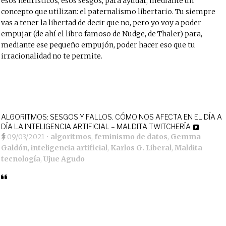
esos heurísticos, esos sesgos, para ayudar, mediante un
concepto que utilizan: el paternalismo libertario. Tu siempre
vas a tener la libertad de decir que no, pero yo voy a poder
empujar (de ahí el libro famoso de Nudge, de Thaler) para,
mediante ese pequeño empujón, poder hacer eso que tu
irracionalidad no te permite.
ALGORITMOS: SESGOS Y FALLOS. CÓMO NOS AFECTA EN EL DÍA A
DÍA LA INTELIGENCIA ARTIFICIAL – MALDITA TWITCHERÍA
09/03/2021
•
algoritmos
,
feminismo de datos
,
Gemma
Galdón
,
inteligencia artificial
,
Karlos G. Liberal
,
Maldita
tecnología
,
Ujue Agudo