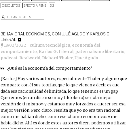
OBSOLETOS
EFECTO AIRBNB
D3
BUSCAR ENLACES
BEHAVIORAL ECONOMICS, CON UJUÉ AGUDO Y KARLOS G.
LIBERAL
18/02/2022
•
cultura tecnológica
,
economía del
comportamiento
,
Karlos G. Liberal
,
paternalismo libertario
,
podcast
,
Realworld
,
Richard Thaler
,
Ujue Agudo
¿Qué es la economía del comportamiento?
[Karlos] Hay varios autores, especialmente Thaler y alguno que
comparte con él sus teorías, que lo que vienen a decir es que,
dada esa racionalidad delimitada, lo que tenemos es un gap.
Queremos (en un discurso muy tiktokero) ser «la mejor
versión de ti mismo» y estamos muy forzados a querer ser esa
mejor versión. Pero claro, resulta que yo no era tan racional
como me habían dicho, como ese «homo economicus» me
había dicho. Ahí es donde estos autores dicen, podemos utilizar