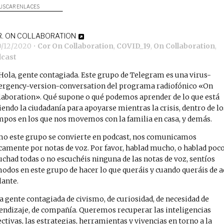
USCAR ENLACES
. ON COLLABORATION
0/12/2020
•
Cor On Collaboration
,
COVID_19
,
On Collaboration
,
cast
Hola, gente contagiada. Este grupo de Telegram es una virus-
rgency-version-conversation del programa radiofónico «On
laboration». Qué supone o qué podemos aprender de lo que está
iendo la ciudadanía para apoyarse mientras la crisis, dentro de lo
mpos en los que nos movemos con la familia en casa, y demás.
o este grupo se convierte en podcast, nos comunicamos
camente por notas de voz. Por favor, hablad mucho, o hablad poco
uchad todas o no escuchéis ninguna de las notas de voz, sentíos
odos en este grupo de hacer lo que queráis y cuando queráis de a
lante.
a gente contagiada de civismo, de curiosidad, de necesidad de
endizaje, de compañía. Queremos recuperar las inteligencias
ectivas, las estrategias, herramientas y vivencias en torno a la