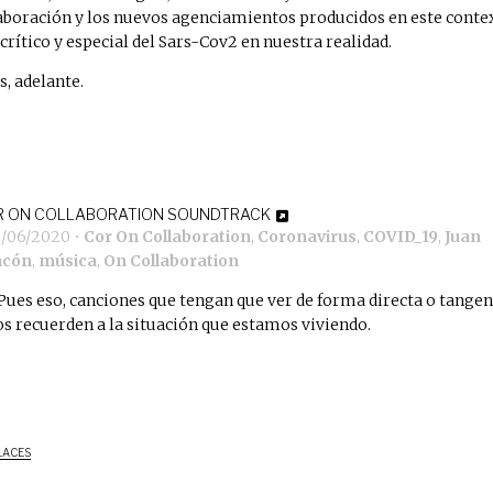
aboración y los nuevos agenciamientos producidos en este conte
 crítico y especial del Sars-Cov2 en nuestra realidad.
s, adelante.
R ON COLLABORATION SOUNDTRACK
2/06/2020
•
Cor On Collaboration
,
Coronavirus
,
COVID_19
,
Juan
acón
,
música
,
On Collaboration
Pues eso, canciones que tengan que ver de forma directa o tangen
os recuerden a la situación que estamos viviendo.
LACES