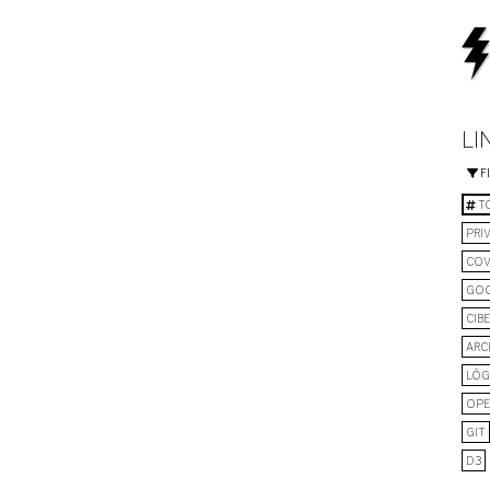
LI
F
TO
PRI
COV
GO
CIB
ARC
LÓG
OPE
GIT
D3