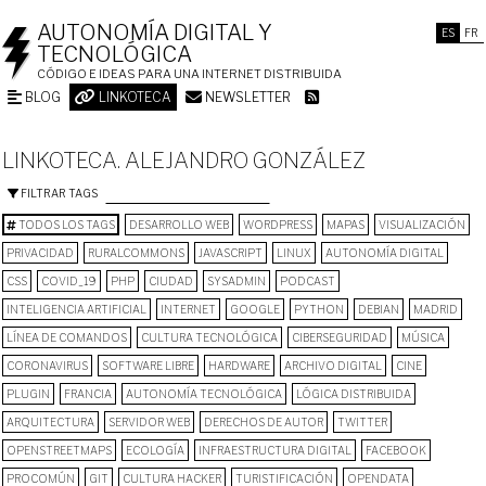
AUTONOMÍA DIGITAL Y
ES
FR
TECNOLÓGICA
CÓDIGO E IDEAS PARA UNA INTERNET DISTRIBUIDA
BLOG
LINKOTECA
NEWSLETTER
LINKOTECA. ALEJANDRO GONZÁLEZ
FILTRAR TAGS
TODOS LOS TAGS
DESARROLLO WEB
WORDPRESS
MAPAS
VISUALIZACIÓN
PRIVACIDAD
RURALCOMMONS
JAVASCRIPT
LINUX
AUTONOMÍA DIGITAL
CSS
COVID_19
PHP
CIUDAD
SYSADMIN
PODCAST
INTELIGENCIA ARTIFICIAL
INTERNET
GOOGLE
PYTHON
DEBIAN
MADRID
LÍNEA DE COMANDOS
CULTURA TECNOLÓGICA
CIBERSEGURIDAD
MÚSICA
CORONAVIRUS
SOFTWARE LIBRE
HARDWARE
ARCHIVO DIGITAL
CINE
PLUGIN
FRANCIA
AUTONOMÍA TECNOLÓGICA
LÓGICA DISTRIBUIDA
ARQUITECTURA
SERVIDOR WEB
DERECHOS DE AUTOR
TWITTER
OPENSTREETMAPS
ECOLOGÍA
INFRAESTRUCTURA DIGITAL
FACEBOOK
PROCOMÚN
GIT
CULTURA HACKER
TURISTIFICACIÓN
OPENDATA