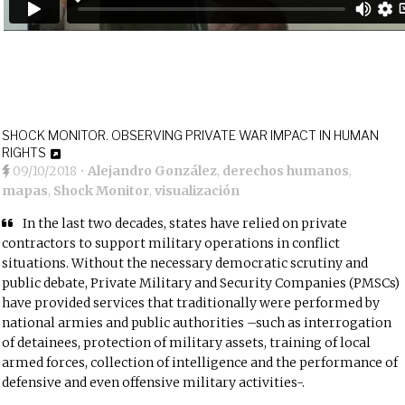
SHOCK MONITOR. OBSERVING PRIVATE WAR IMPACT IN HUMAN
RIGHTS
09/10/2018
•
Alejandro González
,
derechos humanos
,
mapas
,
Shock Monitor
,
visualización
In the last two decades, states have relied on private
contractors to support military operations in conflict
situations. Without the necessary democratic scrutiny and
public debate, Private Military and Security Companies (PMSCs)
have provided services that traditionally were performed by
national armies and public authorities –such as interrogation
of detainees, protection of military assets, training of local
armed forces, collection of intelligence and the performance of
defensive and even offensive military activities-.