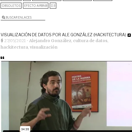
OBSOLETOS
EFECTO AIRBNB
D3
BUSCAR ENLACES
VISUALIZACIÓN DE DATOS POR ALE GONZÁLEZ (HACKITECTURA)
27/05/2021
•
Alejandro González
,
cultura de datos
,
hackitectura
,
visualización