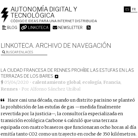
AUTONOMÍA DIGITAL Y
ES
FR
TECNOLÓGICA
CÓDIGO E IDEAS PARA UNA INTERNET DISTRIBUIDA
BLOG
LINKOTECA
NEWSLETTER
LINKOTECA. ARCHIVO DE NAVEGACIÓN
BUSCAR ENLACES
LA CIUDAD FRANCESA DE RENNES PROHÍBE LAS ESTUFAS EN LAS
TERRAZAS DE LOS BARES
05/04/2020
•
calentamiento global
,
ecología
,
Francia
,
Rennes
• Por
Alfonso Sánchez Uzábal
Hace casi una década, cuando un distrito parisino se planteó
la prohibición de las estufas de gas —medida finalmente
revertida por la justicia—, la consultoría especializada en
transición ecológica Carbone 4 calculó que una terraza
equipada con cuatro braseros que funcionaran ocho horas al día
emitía tanto CO2 como un trayecto en coche de 350 kilómetros.